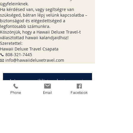
ügyfeleinknek.
Ha kérdésed van, vagy segítségre van
szükséged, bátran lépj velünk kapcsolatba –
biztonságod és elégedettséged a
legfontosabb számunkra.
Köszönjük, hogy a Hawaii Deluxe Travel-t
választottad hawaii kalandjaidhoz!
Szeretettel:
Hawaii Deluxe Travel Csapata
📞 808-321-7445
📧 info@hawaiideluxetravel.com
Join our email list and get access to
specials deals exclusive to our
Phone
Email
Facebook
subscribers.
Enter your email here
First name