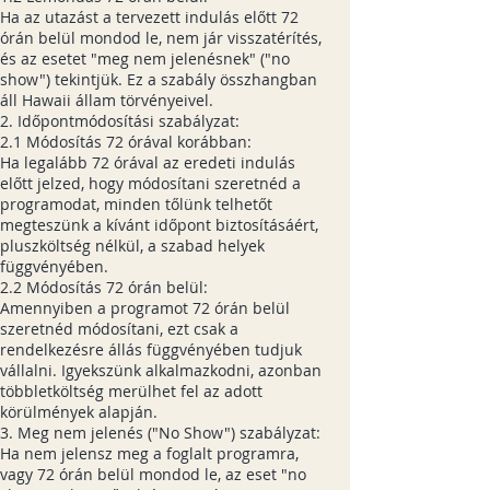
Ha az utazást a tervezett indulás előtt 72
órán belül mondod le, nem jár visszatérítés,
és az esetet "meg nem jelenésnek" ("no
show") tekintjük. Ez a szabály összhangban
áll Hawaii állam törvényeivel.
2. Időpontmódosítási szabályzat:
2.1 Módosítás 72 órával korábban:
Ha legalább 72 órával az eredeti indulás
előtt jelzed, hogy módosítani szeretnéd a
programodat, minden tőlünk telhetőt
megteszünk a kívánt időpont biztosításáért,
pluszköltség nélkül, a szabad helyek
függvényében.
2.2 Módosítás 72 órán belül:
Amennyiben a programot 72 órán belül
szeretnéd módosítani, ezt csak a
rendelkezésre állás függvényében tudjuk
vállalni. Igyekszünk alkalmazkodni, azonban
többletköltség merülhet fel az adott
körülmények alapján.
3. Meg nem jelenés ("No Show") szabályzat:
Ha nem jelensz meg a foglalt programra,
vagy 72 órán belül mondod le, az eset "no