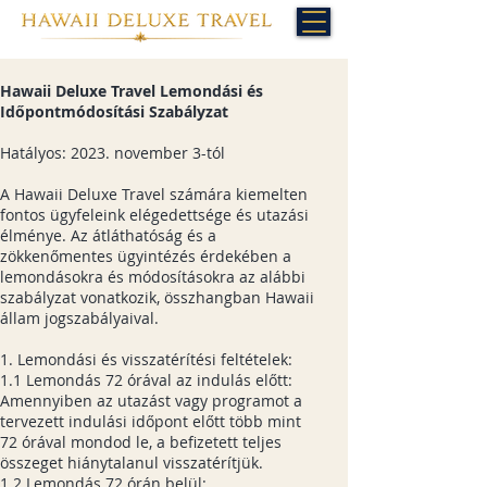
Hawaii Deluxe Travel Lemondási és
Időpontmódosítási Szabályzat
Hatályos: 2023. november 3-tól
A Hawaii Deluxe Travel számára kiemelten
fontos ügyfeleink elégedettsége és utazási
élménye. Az átláthatóság és a
zökkenőmentes ügyintézés érdekében a
lemondásokra és módosításokra az alábbi
szabályzat vonatkozik, összhangban Hawaii
állam jogszabályaival.
1. Lemondási és visszatérítési feltételek:
1.1 Lemondás 72 órával az indulás előtt:
Amennyiben az utazást vagy programot a
tervezett indulási időpont előtt több mint
72 órával mondod le, a befizetett teljes
összeget hiánytalanul visszatérítjük.
1.2 Lemondás 72 órán belül: