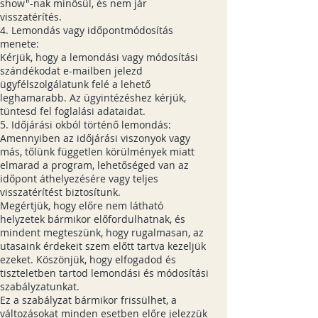
show"-nak minősül, és nem jár
visszatérítés.
4. Lemondás vagy időpontmódosítás
menete:
Kérjük, hogy a lemondási vagy módosítási
szándékodat e-mailben jelezd
ügyfélszolgálatunk felé a lehető
leghamarabb. Az ügyintézéshez kérjük,
tüntesd fel foglalási adataidat.
5. Időjárási okból történő lemondás:
Amennyiben az időjárási viszonyok vagy
más, tőlünk független körülmények miatt
elmarad a program, lehetőséged van az
időpont áthelyezésére vagy teljes
visszatérítést biztosítunk.
Megértjük, hogy előre nem látható
helyzetek bármikor előfordulhatnak, és
mindent megteszünk, hogy rugalmasan, az
utasaink érdekeit szem előtt tartva kezeljük
ezeket. Köszönjük, hogy elfogadod és
tiszteletben tartod lemondási és módosítási
szabályzatunkat.
Ez a szabályzat bármikor frissülhet, a
változásokat minden esetben előre jelezzük